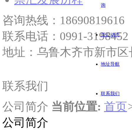
询
咨询热线：18690819616
联系电话：0991-3198452
崇汇动态
地址：乌鲁木齐市新市区
地址导航
联系我们
联系我们
公司简介
当前位置:
首页
公司简介